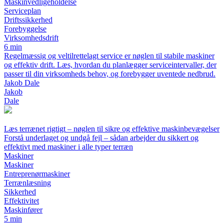
Maskinvedligeholdelse
Serviceplan
Driftssikkerhed
Forebyggelse
Virksomhedsdrift
6 min
Regelmæssig og veltilrettelagt service er nøglen til stabile maskiner
og effektiv drift. Læs, hvordan du planlægger serviceintervaller, der
passer til din virksomheds behov, og forebygger uventede nedbrud.
Jakob Dale
Jakob
Dale
Læs terrænet rigtigt – nøglen til sikre og effektive maskinbevægelser
Forstå underlaget og undgå fejl – sådan arbejder du sikkert og
effektivt med maskiner i alle typer terræn
Maskiner
Maskiner
Entreprenørmaskiner
Terrænlæsning
Sikkerhed
Effektivitet
Maskinfører
5 min