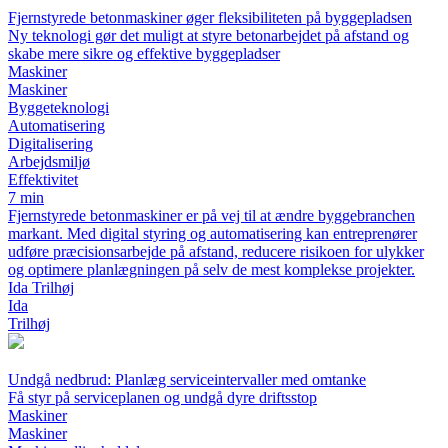
Fjernstyrede betonmaskiner øger fleksibiliteten på byggepladsen
Ny teknologi gør det muligt at styre betonarbejdet på afstand og
skabe mere sikre og effektive byggepladser
Maskiner
Maskiner
Byggeteknologi
Automatisering
Digitalisering
Arbejdsmiljø
Effektivitet
7 min
Fjernstyrede betonmaskiner er på vej til at ændre byggebranchen
markant. Med digital styring og automatisering kan entreprenører
udføre præcisionsarbejde på afstand, reducere risikoen for ulykker
og optimere planlægningen på selv de mest komplekse projekter.
Ida Trilhøj
Ida
Trilhøj
Undgå nedbrud: Planlæg serviceintervaller med omtanke
Få styr på serviceplanen og undgå dyre driftsstop
Maskiner
Maskiner