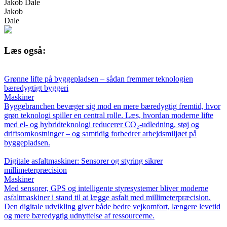
Jakob Dale
Jakob
Dale
Læs også:
Grønne lifte på byggepladsen – sådan fremmer teknologien
bæredygtigt byggeri
Maskiner
Byggebranchen bevæger sig mod en mere bæredygtig fremtid, hvor
grøn teknologi spiller en central rolle. Læs, hvordan moderne lifte
med el- og hybridteknologi reducerer CO₂-udledning, støj og
driftsomkostninger – og samtidig forbedrer arbejdsmiljøet på
byggepladsen.
Digitale asfaltmaskiner: Sensorer og styring sikrer
millimeterpræcision
Maskiner
Med sensorer, GPS og intelligente styresystemer bliver moderne
asfaltmaskiner i stand til at lægge asfalt med millimeterpræcision.
Den digitale udvikling giver både bedre vejkomfort, længere levetid
og mere bæredygtig udnyttelse af ressourcerne.