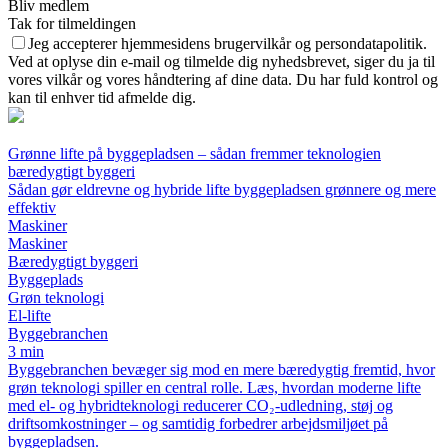
Bliv medlem
Tak for tilmeldingen
Jeg accepterer hjemmesidens brugervilkår og persondatapolitik.
Ved at oplyse din e-mail og tilmelde dig nyhedsbrevet, siger du ja til
vores vilkår og vores håndtering af dine data. Du har fuld kontrol og
kan til enhver tid afmelde dig.
Grønne lifte på byggepladsen – sådan fremmer teknologien
bæredygtigt byggeri
Sådan gør eldrevne og hybride lifte byggepladsen grønnere og mere
effektiv
Maskiner
Maskiner
Bæredygtigt byggeri
Byggeplads
Grøn teknologi
El-lifte
Byggebranchen
3 min
Byggebranchen bevæger sig mod en mere bæredygtig fremtid, hvor
grøn teknologi spiller en central rolle. Læs, hvordan moderne lifte
med el- og hybridteknologi reducerer CO₂-udledning, støj og
driftsomkostninger – og samtidig forbedrer arbejdsmiljøet på
byggepladsen.