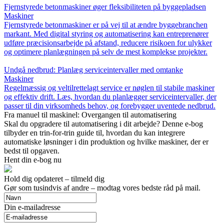
Fjernstyrede betonmaskiner øger fleksibiliteten på byggepladsen
Maskiner
Fjernstyrede betonmaskiner er på vej til at ændre byggebranchen
markant. Med digital styring og automatisering kan entreprenører
udføre præcisionsarbejde på afstand, reducere risikoen for ulykker
og optimere planlægningen på selv de mest komplekse projekter.
Undgå nedbrud: Planlæg serviceintervaller med omtanke
Maskiner
Regelmæssig og veltilrettelagt service er nøglen til stabile maskiner
og effektiv drift. Læs, hvordan du planlægger serviceintervaller, der
passer til din virksomheds behov, og forebygger uventede nedbrud.
Fra manuel til maskinel: Overgangen til automatisering
Skal du opgradere til automatisering i dit arbejde? Denne e-bog
tilbyder en trin-for-trin guide til, hvordan du kan integrere
automatiske løsninger i din produktion og hvilke maskiner, der er
bedst til opgaven.
Hent din e-bog nu
Hold dig opdateret – tilmeld dig
Gør som tusindvis af andre – modtag vores bedste råd på mail.
Din e-mailadresse