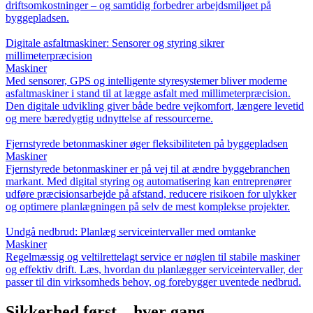
driftsomkostninger – og samtidig forbedrer arbejdsmiljøet på
byggepladsen.
Digitale asfaltmaskiner: Sensorer og styring sikrer
millimeterpræcision
Maskiner
Med sensorer, GPS og intelligente styresystemer bliver moderne
asfaltmaskiner i stand til at lægge asfalt med millimeterpræcision.
Den digitale udvikling giver både bedre vejkomfort, længere levetid
og mere bæredygtig udnyttelse af ressourcerne.
Fjernstyrede betonmaskiner øger fleksibiliteten på byggepladsen
Maskiner
Fjernstyrede betonmaskiner er på vej til at ændre byggebranchen
markant. Med digital styring og automatisering kan entreprenører
udføre præcisionsarbejde på afstand, reducere risikoen for ulykker
og optimere planlægningen på selv de mest komplekse projekter.
Undgå nedbrud: Planlæg serviceintervaller med omtanke
Maskiner
Regelmæssig og veltilrettelagt service er nøglen til stabile maskiner
og effektiv drift. Læs, hvordan du planlægger serviceintervaller, der
passer til din virksomheds behov, og forebygger uventede nedbrud.
Sikkerhed først – hver gang