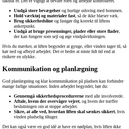
faktisk er. Det er vigtigt at bevare roen og arbejde kontrolleret.
Undgå store bevægelser
og hurtige udsving med bommen.
Hold værktøj og materialer fast
, så de ikke blæser væk.
Brug sikkerhedsline
og fastgør dig korrekt til liftens
ankerpunkt.
Undgå at bruge presenninger, plader eller store flader
,
der kan fungere som sejl og øge vindpåvirkningen.
Hvis du mærker, at liften begynder at gynge, eller vinden tager til, så
kør ned og afbryd arbejdet. Det er bedre at miste lidt tid end at
risikere en ulykke.
Kommunikation og planlægning
God planlægning og klar kommunikation på pladsen kan forhindre
mange farlige situationer. Inden arbejdet begynder, bør du:
Gennemgå sikkerhedsprocedurerne
med alle involverede.
Aftale, hvem der overvåger vejret
, og hvem der træffer
beslutningen om at stoppe arbejdet.
Sikre, at alle ved, hvordan liften skal sænkes sikkert
, hvis
vinden pludselig tiltager.
Det kan også være en god idé at have en nødplan, hvis liften ikke