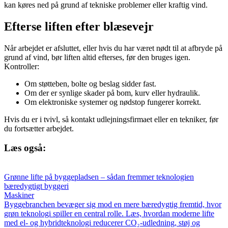
kan køres ned på grund af tekniske problemer eller kraftig vind.
Efterse liften efter blæsevejr
Når arbejdet er afsluttet, eller hvis du har været nødt til at afbryde på
grund af vind, bør liften altid efterses, før den bruges igen.
Kontroller:
Om støtteben, bolte og beslag sidder fast.
Om der er synlige skader på bom, kurv eller hydraulik.
Om elektroniske systemer og nødstop fungerer korrekt.
Hvis du er i tvivl, så kontakt udlejningsfirmaet eller en tekniker, før
du fortsætter arbejdet.
Læs også:
Grønne lifte på byggepladsen – sådan fremmer teknologien
bæredygtigt byggeri
Maskiner
Byggebranchen bevæger sig mod en mere bæredygtig fremtid, hvor
grøn teknologi spiller en central rolle. Læs, hvordan moderne lifte
med el- og hybridteknologi reducerer CO₂-udledning, støj og