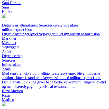
Sam Harboe
Sam
Harboe
Digitale asfaltmaskiner: Sensorer og styring sikrer
millimeterpræcision
Digitale løsninger løfter vejbyggeri til et nyt niveau af præcision
Maskiner
Maskiner
Vejbyggeri
Asfalt
Digitalisering
Sensorer
Infrastruktur
2 min
Med sensorer, GPS og intelligente styresystemer bliver moderne
asfaltmaskiner i stand til at lægge asfalt med millimeterpræcision.
Den digitale udvikling giver både bedre vejkomfort, længere levetid
og mere bæredygtig udnyttelse af ressourcerne.
Reza Madsen
Reza
Madsen