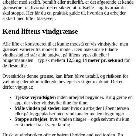
arbejder med saxlift, bomlift eller trailerlift, er det afgørende at kende
grænserne for, hvornår det er sikkert at fortsætte – og hvornår du
skal stoppe. Her får du en praktisk guide til, hvordan du arbejder
sikkert med lifte i blæsevejr.
Kend liftens vindgrænse
Alle lifte er konstrueret til at kunne modstå en vis vindstyrke, men
grænsen varierer fra model til model. Den maksimale tilladte
vindhastighed står altid angivet på liftens typeskilt eller i
brugermanualen – typisk mellem
12,5 og 14 meter pr. sekund
for
de fleste lifte.
Overskrides denne grænse, kan liften blive ustabil, og risikoen for
væltning eller ukontrollerede bevægelser stiger markant. Det er
derfor vigtigt at:
Tjekke vejrudsigten
inden arbejdet begynder. Brug gerne en
app, der viser vindstyrke time for time.
Måle vinden på stedet
, især hvis du arbejder i åbent terræn
eller på byggepladser med vindkanaler mellem bygninger.
Stoppe arbejdet
, hvis vinden tiltager – også selvom du kun
er få meter fra at være færdig.
Husk, at vindstyrken ofte er højere i højden end ved jorden. En