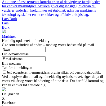
At kunne aflæse terrænet korrekt er en af de vigtigste færdigheder
for enhver maskinfører. Artiklen giver dig indsigt i, hvordan du
vurderer underlag, hældninger og stabilitet, udnytter maskinens
teknologi og skaber en mere sikker og effektiv arbejdsdag.
Lars Bork
Lars
Bork
Maskiner
Hold dig opdateret – tilmeld dig
Gør som tusindvis af andre – modtag vores bedste råd på mail.
Din e-mailadresse
Bliv medlem
Tak for tilmeldingen
Jeg accepterer hjemmesidens brugervilkår og persondatapolitik.
Ved at oplyse din e-mail og tilmelde dig nyhedsbrevet, siger du ja til
vores vilkår og vores håndtering af dine data. Du har fuld kontrol og
kan til enhver tid afmelde dig.
Del glæden
X
Facebook