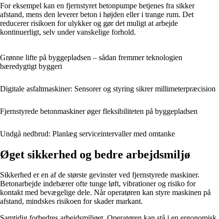
For eksempel kan en fjernstyret betonpumpe betjenes fra sikker
afstand, mens den leverer beton i højden eller i trange rum. Det
reducerer risikoen for ulykker og gør det muligt at arbejde
kontinuerligt, selv under vanskelige forhold.
Grønne lifte på byggepladsen – sådan fremmer teknologien
bæredygtigt byggeri
Digitale asfaltmaskiner: Sensorer og styring sikrer millimeterpræcision
Fjernstyrede betonmaskiner øger fleksibiliteten på byggepladsen
Undgå nedbrud: Planlæg serviceintervaller med omtanke
Øget sikkerhed og bedre arbejdsmiljø
Sikkerhed er en af de største gevinster ved fjernstyrede maskiner.
Betonarbejde indebærer ofte tunge løft, vibrationer og risiko for
kontakt med bevægelige dele. Når operatøren kan styre maskinen på
afstand, mindskes risikoen for skader markant.
Samtidig forbedres arbejdsmiljøet. Operatøren kan stå i en ergonomisk