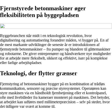
Fjernstyrede betonmaskiner øger
fleksibiliteten på byggepladsen
Byggebranchen står midt i en teknologisk revolution, hvor
digitalisering og automatisering forandrer måden, vi bygger på. En af
de mest markante udviklinger de seneste år er introduktionen af
fjernstyrede betonmaskiner – fra pumper og blandere til glittemaskiner
og robotarme. De giver entreprenører og håndværkere nye muligheder
for at arbejde mere fleksibelt, sikkert og effektivt, især på komplekse
eller farlige arbejdspladser.
Teknologi, der flytter grænser
Fjernstyring af betonmaskiner bygger på en kombination af trådløs
kommunikation, sensorer og præcise styresystemer. Operatøren kan
styre maskinen via en håndholdt fjernbetjening eller et kontrolpanel,
ofte med livebilleder fra kameraer monteret på maskinen. Det betyder,
at arbejdet kan udføres med millimeterpræcision – selv på steder, hvor
det tidligere var svært at komme til.