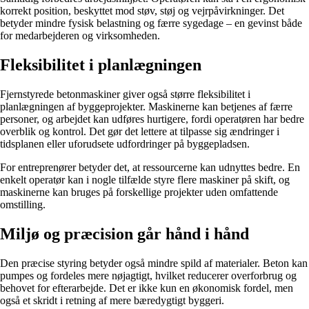
korrekt position, beskyttet mod støv, støj og vejrpåvirkninger. Det
betyder mindre fysisk belastning og færre sygedage – en gevinst både
for medarbejderen og virksomheden.
Fleksibilitet i planlægningen
Fjernstyrede betonmaskiner giver også større fleksibilitet i
planlægningen af byggeprojekter. Maskinerne kan betjenes af færre
personer, og arbejdet kan udføres hurtigere, fordi operatøren har bedre
overblik og kontrol. Det gør det lettere at tilpasse sig ændringer i
tidsplanen eller uforudsete udfordringer på byggepladsen.
For entreprenører betyder det, at ressourcerne kan udnyttes bedre. En
enkelt operatør kan i nogle tilfælde styre flere maskiner på skift, og
maskinerne kan bruges på forskellige projekter uden omfattende
omstilling.
Miljø og præcision går hånd i hånd
Den præcise styring betyder også mindre spild af materialer. Beton kan
pumpes og fordeles mere nøjagtigt, hvilket reducerer overforbrug og
behovet for efterarbejde. Det er ikke kun en økonomisk fordel, men
også et skridt i retning af mere bæredygtigt byggeri.