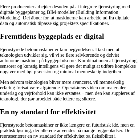
Flere producenter arbejder desuden på at integrere fjernstyring med
digitale byggeplaner og BIM-modeller (Building Information
Modeling). Det åbner for, at maskinerne kan arbejde ud fra digitale
data og automatisk tilpasse sig projektets specifikationer.
Fremtidens byggeplads er digital
Fjernstyrede betonmaskiner er kun begyndelsen. I takt med at
teknologien udvikler sig, vil vi se flere selvkørende og delvist
autonome maskiner på byggepladserne. Kombinationen af fjernstyring,
sensorer og kunstig intelligens vil gøre det muligt at udføre komplekse
opgaver med høj præcision og minimal menneskelig indgriben.
Men selvom teknologien bliver mere avanceret, vil menneskelig
erfaring fortsat være afgørende. Operatørens viden om materialer,
underlag og vejrforhold kan ikke erstattes – men den kan suppleres af
teknologi, der gør arbejdet både lettere og sikrere.
En ny standard for effektivitet
Fjernstyrede betonmaskiner er ikke længere en futuristisk idé, men en
praktisk løsning, der allerede anvendes på mange byggepladser. De
repræsenterer en ny standard for effektivitet og fleksibilitet i